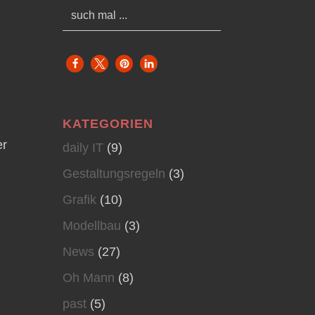
KATEGORIEN
er
daily IT
(9)
Gestaltungsregeln
(3)
Grafik
(10)
Modellbau
(3)
News
(27)
Oh Mann
(8)
past
(5)