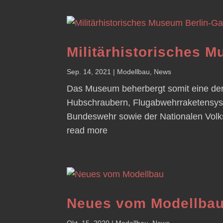
Militärhistorisches 
Sep. 14, 2021
|
Modellbau
,
News
Das Museum beherbergt somit eine de
Hubschraubern, Flugabwehrraketensys
Bundeswehr sowie der Nationalen Volks
read more
Neues vom Modellba
Okt. 15, 2020
|
Modellbau
,
News